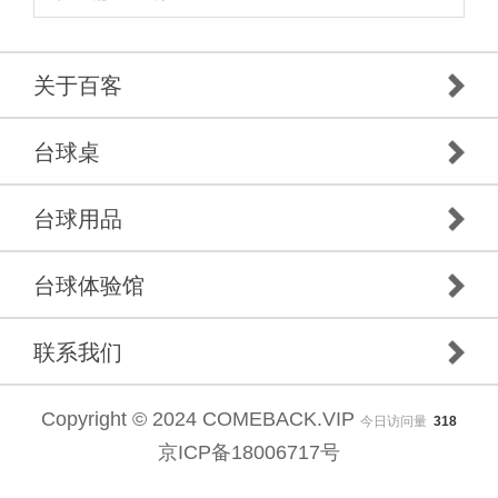
关于百客
台球桌
台球用品
台球体验馆
联系我们
Copyright © 2024 COMEBACK.VIP
今日访问量
318
京ICP备18006717号