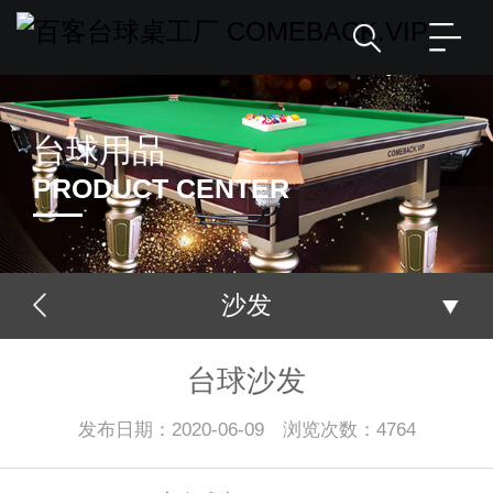
台球用品
PRODUCT CENTER
沙发
台球沙发
发布日期：2020-06-09 浏览次数：4764